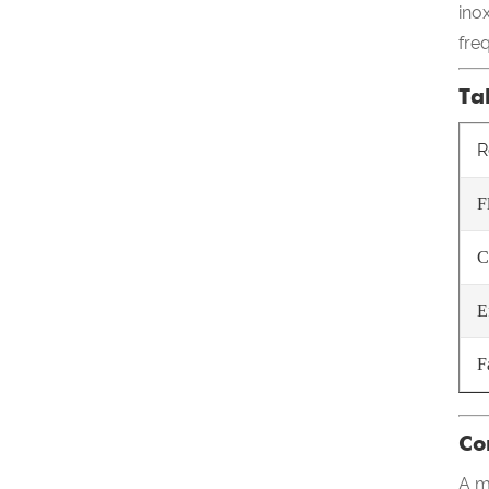
ino
fre
Ta
R
F
C
E
F
Co
A m