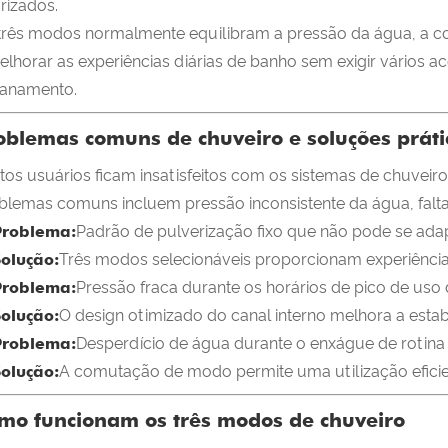
orizados.
três modos normalmente equilibram a pressão da água, a cobe
elhorar as experiências diárias de banho sem exigir vários
anamento.
oblemas comuns de chuveiro e soluções práti
tos usuários ficam insatisfeitos com os sistemas de chuveiro
blemas comuns incluem pressão inconsistente da água, falta 
Problema:
Padrão de pulverização fixo que não pode se adap
Solução:
Três modos selecionáveis ​​proporcionam experiência
Problema:
Pressão fraca durante os horários de pico de uso
Solução:
O design otimizado do canal interno melhora a esta
Problema:
Desperdício de água durante o enxágue de rotina
Solução:
A comutação de modo permite uma utilização efici
mo funcionam os três modos de chuveiro