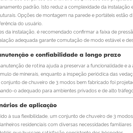
anamento padrão. Isto reduz a complexidade da instalação 
ruturais. Opções de montagem na parede e portáteis estão d
ferência do usuário.
es da instalação, é recomendado confirmar a faixa de pressã
talação adequada garante comutação de modo estável e de
nutenção e confiabilidade a longo prazo
anutenção de rotina ajuda a preservar a funcionalidade e a a
mulo de minerais, enquanto a inspeção periódica das vedaç
conjunto de chuveiro de 3 modos bem fabricado foi projet
nando-o adequado para ambientes privados e de alto tráfego
nários de aplicação
ido à sua flexibilidade, um conjunto de chuveiro de 3 modos
anheiros residenciais com diversas necessidades familiares
otéis que buscam satisfação consistente dos hóspedes