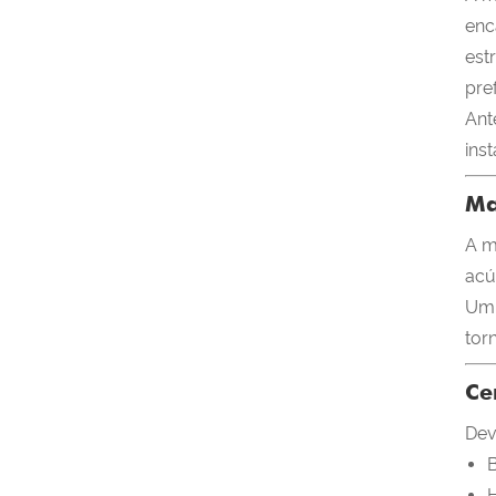
enc
est
pre
Ant
ins
Ma
A m
acú
Um 
tor
Ce
Dev
B
H