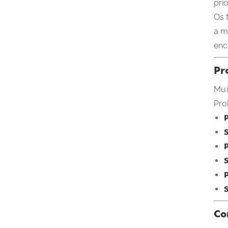
pri
Os 
a m
enc
Pr
Mui
Pro
Co