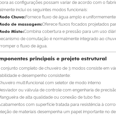
ora as configurações possam variar de acordo com o fabri
almente inclui os seguintes modos funcionais:
Modo Chuva:
Fornece fluxo de água amplo e uniformemente
Modo de massagem:
Oferece fluxos focados projetados par
Modo Misto:
Combina cobertura e pressão para um uso diári
ecanismo de comutação é normalmente integrado ao chuvei
erromper o fluxo de água.
mponentes principais e projeto estrutural
conjunto completo de chuveiro de 3 modos consiste em vá
abilidade e desempenho consistente:
huveiro multifuncional com seletor de modo interno
esviador ou válvula de controle com engenharia de precisã
angueira de alta qualidade ou conexão de tubo fixo
cabamentos com superfície tratada para resistência à corr
eleção de materiais desempenha um papel importante no des