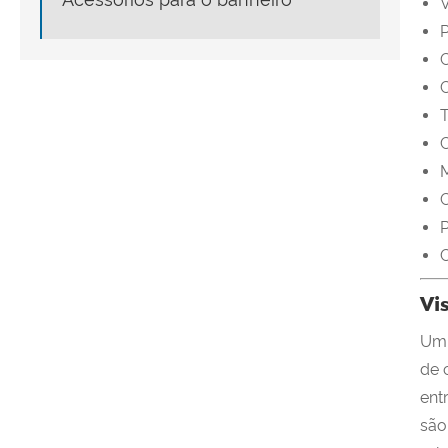
V
C
C
M
C
P
Vi
Um 
de 
ent
são