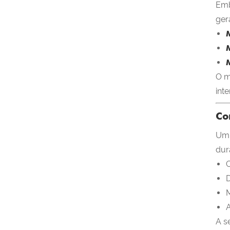
Emb
ger
O m
int
Co
Um 
dur
C
D
M
A
A s