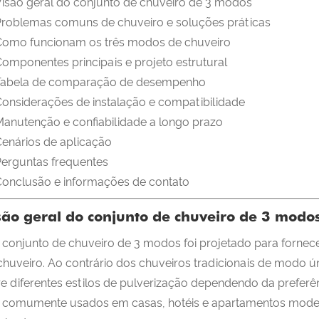
isão geral do conjunto de chuveiro de 3 modos
Problemas comuns de chuveiro e soluções práticas
Como funcionam os três modos de chuveiro
omponentes principais e projeto estrutural
Tabela de comparação de desempenho
onsiderações de instalação e compatibilidade
anutenção e confiabilidade a longo prazo
enários de aplicação
erguntas frequentes
Conclusão e informações de contato
são geral do conjunto de chuveiro de 3 modo
conjunto de chuveiro de 3 modos foi projetado para fornec
chuveiro. Ao contrário dos chuveiros tradicionais de modo ún
re diferentes estilos de pulverização dependendo da preferê
 comumente usados ​​em casas, hotéis e apartamentos modern