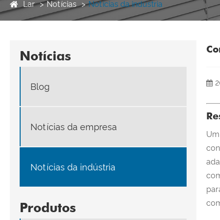
Lar
Notícias
Notícias da indústria
Co
Notícias
2
Blog
Re
Notícias da empresa
Um 
con
ada
Notícias da indústria
com
par
com
Produtos